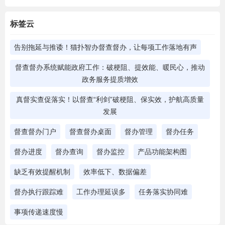
标签云
告别拖延与推诿！猫扑智办督查督办，让每项工作落地有声
督查督办系统赋能政府工作：破梗阻、提效能、暖民心，推动
政务服务提质增效
真督实查促落实！以督查“利剑”破梗阻、保实效，护航高质量
发展
督查督办门户
督查督办桌面
督办管理
督办任务
督办进度
督办查询
督办监控
产品功能架构图
缺乏有效提醒机制
效率低下、数据偏差
督办执行跟踪难
工作办理延误多
任务落实协同难
事项传递速度慢