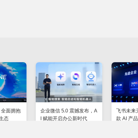
：全面拥抱
企业微信 5.0 震撼发布，A
飞书未来
生态​
I 赋能开启办公新时代
款 AI 
塑企业协
129
2025-08-20
116
2025-07-