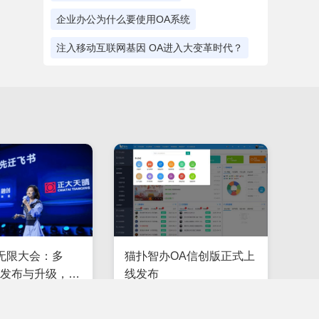
企业办公为什么要使用OA系统
注入移动互联网基因 OA进入大变革时代？
无限大会：多
猫扑智办OA信创版正式上
产品发布与升级，重
线发布
作新生态
10
81
2024-07-26
85